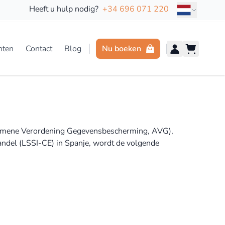
Taal
Heeft u hulp nodig?
+34 696 071 220
hten
Contact
Blog
Nu boeken
gemene Verordening Gegevensbescherming, AVG),
andel (LSSI-CE) in Spanje, wordt de volgende