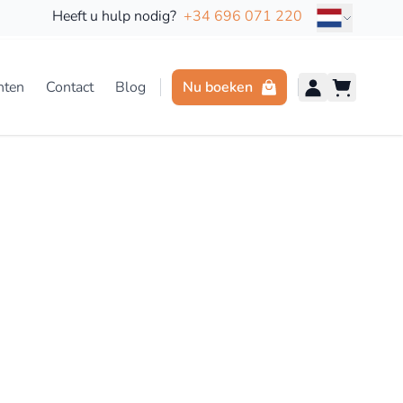
Taal
Heeft u hulp nodig?
+34 696 071 220
hten
Contact
Blog
Nu boeken