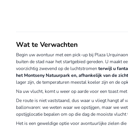
PRIVEBALLONVAART IN DE
BARCELONA BALLOON EXPERIENCE
PREPYRENEEËN MET TRANSFER
GEAARDE VLUCHT
VANUIT BARCELONA
Wat te Verwachten
157€
Van
340€
Van
Begin uw avontuur met een pick-up bij Plaza Urquinaon
Nu boeken
buiten de stad naar het startgebied gereden. U maakt een 
Nu boeken
voorzichtig zwevend op de luchtstromen
terwijl u fan
Pick-up Barcelona
het Montseny Natuurpark en, afhankelijk van de zicht
lager zijn, de temperaturen meestal koeler zijn en de o
Na uw vlucht, komt u weer op aarde voor een toast met 
De route is niet vaststaand, dus waar u vliegt hangt af
ballonvaren: we weten waar we opstijgen, maar we weten
opstijglocatie bepalen om op die dag de mooiste vlucht
Het is een geweldige optie voor avontuurlijke zielen d