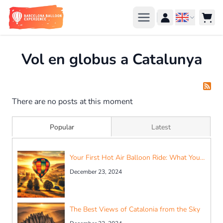
Skip to Content
Languag
Vol en globus a Catalunya
There are no posts at this moment
Popular
Latest
Your First Hot Air Balloon Ride: What You Need to Know
December 23, 2024
The Best Views of Catalonia from the Sky