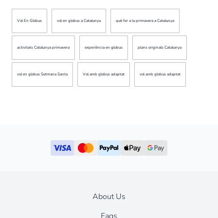
Vol En Globus
vol en globus a Catalunya
què fer a la primavera a Catalunya
activitats Catalunya primavera
experiència en globus
plans originals Catalunya
vol en globus Setmana Santa
Vol amb globus adaptat
vol amb globus adaptat
About Us
Faqs