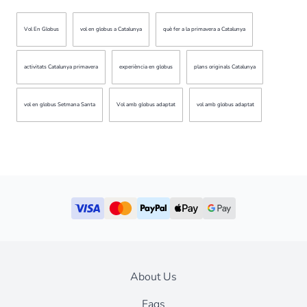
Vol En Globus
vol en globus a Catalunya
què fer a la primavera a Catalunya
activitats Catalunya primavera
experiència en globus
plans originals Catalunya
vol en globus Setmana Santa
Vol amb globus adaptat
vol amb globus adaptat
About Us
Faqs