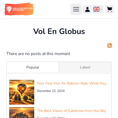
Skip to Content
Languag
Vol En Globus
There are no posts at this moment
Popular
Latest
Your First Hot Air Balloon Ride: What You Need to Know
December 23, 2024
The Best Views of Catalonia from the Sky