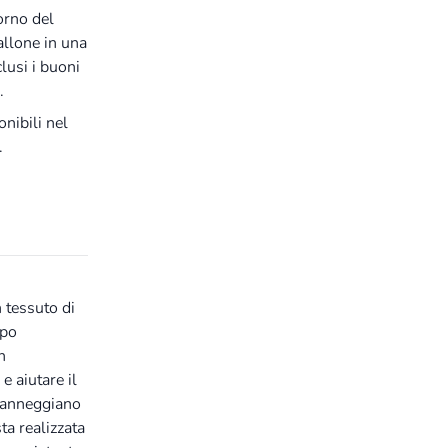
orno del
pallone in una
lusi i buoni
.
nibili nel
.
n tessuto di
mpo
n
e aiutare il
 danneggiano
sta realizzata