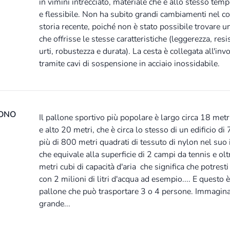
in vimini intrecciato, materiale che è allo stesso temp
e flessibile. Non ha subito grandi cambiamenti nel co
storia recente, poiché non è stato possibile trovare u
che offrisse le stesse caratteristiche (leggerezza, resi
urti, robustezza e durata). La cesta è collegata all'inv
tramite cavi di sospensione in acciaio inossidabile.
ONO
Il pallone sportivo più popolare è largo circa 18 metr
e alto 20 metri, che è circa lo stesso di un edificio di 
più di 800 metri quadrati di tessuto di nylon nel suo 
che equivale alla superficie di 2 campi da tennis e ol
metri cubi di capacità d'aria che significa che potresti
con 2 milioni di litri d'acqua ad esempio.... E questo 
pallone che può trasportare 3 o 4 persone. Immagin
grande...