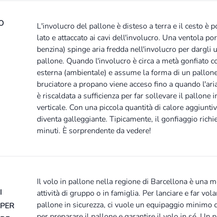
O
L'involucro del pallone è disteso a terra e il cesto è 
lato e attaccato ai cavi dell'involucro. Una ventola port
benzina) spinge aria fredda nell'involucro per dargli 
pallone. Quando l'involucro è circa a metà gonfiato c
esterna (ambientale) e assume la forma di un pallone
bruciatore a propano viene acceso fino a quando l'ari
è riscaldata a sufficienza per far sollevare il pallone 
verticale. Con una piccola quantità di calore aggiuntiv
diventa galleggiante. Tipicamente, il gonfiaggio richi
minuti. È sorprendente da vedere!
Il volo in pallone nella regione di Barcellona è una 
I
attività di gruppo o in famiglia. Per lanciare e far vol
pallone in sicurezza, ci vuole un equipaggio minimo 
 PER
per preparare il pallone e garantire il volo in sé. Un p