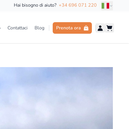
Lingua
Hai bisogno di aiuto?
+34 696 071 220
o
Contattaci
Blog
Prenota ora