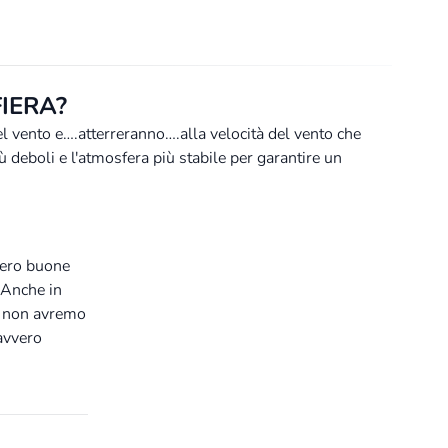
IERA?
del vento e….atterreranno….alla velocità del vento che
 deboli e l'atmosfera più stabile per garantire un
vero buone
. Anche in
ui non avremo
avvero