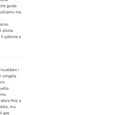
 che guida
ecolliamo ma
.
orno.
l pilota
 il pallone e
iscaldare i
si congela
ere
uella
erno
rature fino a
ibile, ma
il gas