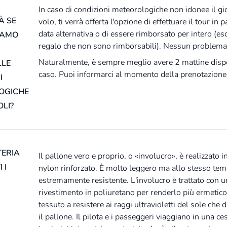
In caso di condizioni meteorologiche non idonee il gi
À SE
volo, ti verrà offerta l'opzione di effettuare il tour in 
data alternativa o di essere rimborsato per intero (esc
IAMO
regalo che non sono rimborsabili). Nessun problema
Naturalmente, è sempre meglio avere 2 mattine dispo
LLE
caso. Puoi informarci al momento della prenotazione
I
OGICHE
LI?
TERIA
Il pallone vero e proprio, o «involucro», è realizzato i
 I
nylon rinforzato. È molto leggero ma allo stesso te
estremamente resistente. L'involucro è trattato con u
rivestimento in poliuretano per renderlo più ermetico 
tessuto a resistere ai raggi ultravioletti del sole che
il pallone. Il pilota e i passeggeri viaggiano in una ce