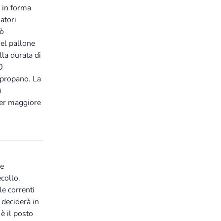
o in forma
iatori
uò
el pallone
lla durata di
0
 propano. La
i
per maggiore
le
collo.
le correnti
 deciderà in
 è il posto