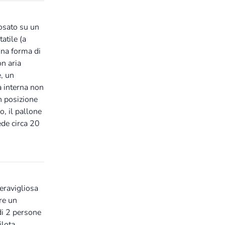
posato su un
atile (a
una forma di
on aria
, un
a interna non
in posizione
o, il pallone
ede circa 20
meravigliosa
are un
di 2 persone
ilota