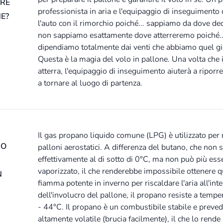
ARE
professionista in aria e l'equipaggio di inseguimento
E?
l'auto con il rimorchio poiché... sappiamo da dove d
non sappiamo esattamente dove atterreremo poiché..
dipendiamo totalmente dai venti che abbiamo quel gi
Questa è la magia del volo in pallone. Una volta che i
atterra, l'equipaggio di inseguimento aiuterà a riporre
a tornare al luogo di partenza.
Il gas propano liquido comune (LPG) è utilizzato per r
MO
palloni aerostatici. A differenza del butano, che non 
effettivamente al di sotto di 0°C, ma non può più ess
vaporizzato, il che renderebbe impossibile ottenere q
N
fiamma potente in inverno per riscaldare l'aria all'int
dell'involucro del pallone, il propano resiste a tempe
- 44°C. Il propano è un combustibile stabile e preved
altamente volatile (brucia facilmente), il che lo rende 