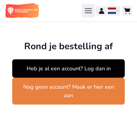
Ga naar de inhoud
Taal
Rond je bestelling af
Heb je al een account? Log dan in
Nog geen account? Maak er hier een
aan